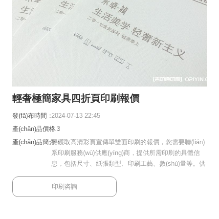
輕奢極簡家具四折頁印刷報價
發(fā)布時間：
2024-07-13 22:45
產(chǎn)品價格：
2.3
產(chǎn)品簡介：
要獲取高清彩頁宣傳單雙面印刷的報價，您需要聯(lián)
系印刷服務(wù)供應(yīng)商，提供所需印刷的具體信
息，包括尺寸、紙張類型、印刷工藝、數(shù)量等。供
應(yīng)商會基于這些信息提供報價和制作建議。在確
認(rèn)報價和設(shè)計之后，供應(yīng)商會進行印
印刷咨詢
刷，并在約定的時間內(nèi)交付成品。