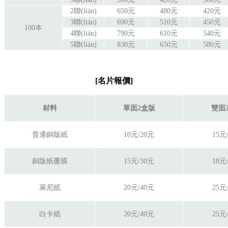
2聯(lián)
650元
480元
420元
3聯(lián)
690元
510元
450元
100本
4聯(lián)
790元
610元
540元
5聯(lián)
830元
650元
580元
[
名片
報價
]
材料
單面2盒版
雙面
普通銅版紙
10元/20元
15元
銅版紙覆膜
15元/30元
18元
萊尼紙
20元/40元
25元
白卡紙
20元/40元
25元