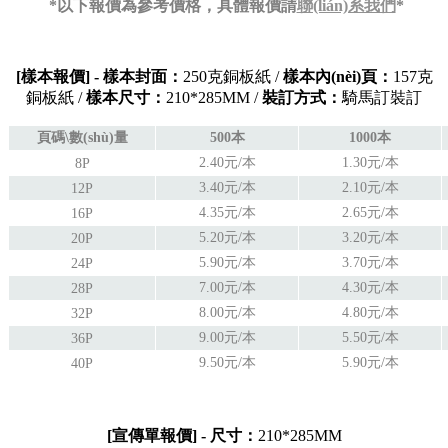
*以下報價為參考價格，具體報價請
聯(lián)系我們
*
[樣本報價] -
樣本封面：
250克銅板紙 /
樣本內(nèi)頁：
157克
銅板紙 /
樣本尺寸：
210*285MM /
裝訂方式：
騎馬訂裝訂
頁碼\數(shù)量
500本
1000本
2.40元/本
1.30元/本
8P
3.40元/本
2.10元/本
12P
4.35元/本
2.65元/本
16P
5.20元/本
3.20元/本
20P
5.90元/本
3.70元/本
24P
7.00元/本
4.30元/本
28P
8.00元/本
4.80元/本
32P
9.00元/本
5.50元/本
36P
9.50元/本
5.90元/本
40P
[宣傳單
報價
] - 尺寸：
210*285MM