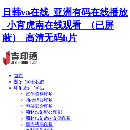
日韩va在线_亚洲有码在线播放
_小宵虎南在线观看_（已屏
蔽）_高清无码h片
首頁
關(guān)于我們
印刷產(chǎn)品
宣傳資料印刷
商標標簽印刷
包裝彩盒印刷
商務(wù)辦公印刷
商務(wù)數(shù)碼印刷
廣告禮品印刷