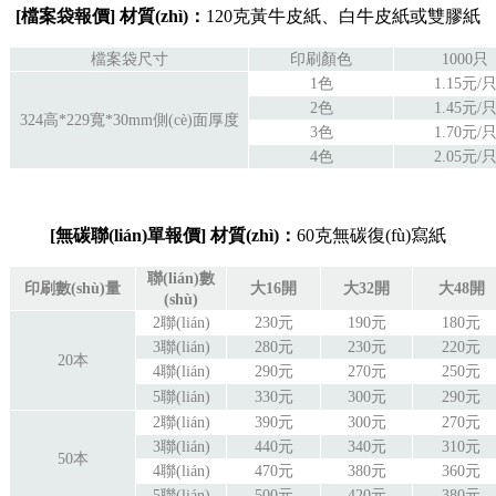
[
檔案袋
報價
]
材質(zhì)：
120克黃牛皮紙、白牛皮紙或雙膠紙
檔案袋尺寸
印刷顏色
1000只
1色
1.15元/
2色
1.45元/
324高*229寬*30mm側(cè)面厚度
3色
1.70元/
4色
2.05元/
[
無碳聯(lián)單
報價
]
材質(zhì)：
60克無碳復(fù)寫紙
聯(lián)數
印刷數(shù)量
大16開
大32開
大48開
(shù)
2聯(lián)
230元
190元
180元
3聯(lián)
280元
230元
220元
20本
4聯(lián)
290元
270元
250元
5聯(lián)
330元
300元
290元
2聯(lián)
390元
300元
270元
3聯(lián)
440元
340元
310元
50本
4聯(lián)
470元
380元
360元
5聯(lián)
500元
420元
380元