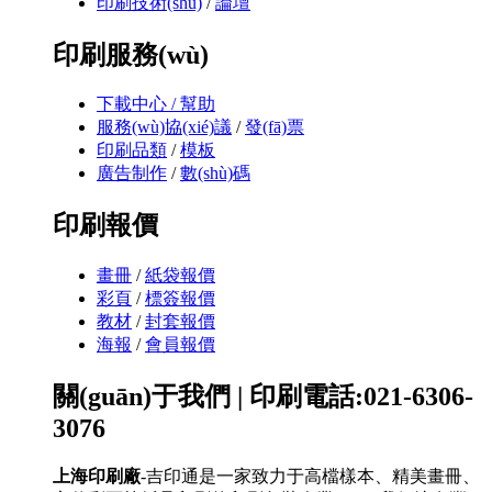
印刷技術(shù)
/
論壇
印刷服務(wù)
下載中心 /
幫助
服務(wù)協(xié)議
/
發(fā)票
印刷品類
/
模板
廣告制作
/
數(shù)碼
印刷報價
畫冊
/
紙袋報價
彩頁
/
標簽報價
教材
/
封套報價
海報
/
會員報價
關(guān)于我們 | 印刷電話:021-6306-
3076
上海印刷廠
-吉印通是一家致力于高檔樣本、精美畫冊、