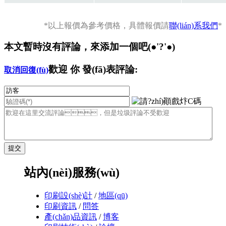
*以上報價為參考價格，具體報價請
聯(lián)系我們
*
本文暫時沒有評論，來添加一個吧(●'?'●)
歡迎
你
發(fā)表評論:
取消回復(fù)
站內(nèi)服務(wù)
印刷設(shè)計
/
地區(qū)
印刷資訊
/
問答
產(chǎn)品資訊
/
博客