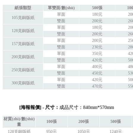
紙張類型
單雙面/數(shù)
500張
10
單面
180元
2
105克銅版紙
雙面
200元
2
單面
180元
2
128克銅版紙
雙面
200元
2
單面
200元
2
157克銅版紙
雙面
230元
2
單面
350元
4
200克銅版紙
雙面
420元
5
單面
400元
4
250克銅版紙
雙面
450元
5
單面
420元
5
300克銅版紙
雙面
470元
5
[
海報
報價
] - 尺寸：
成品尺寸：
840mm*570mm
材質(zhì)/數(shù)
100張
200張
500張
量
128克銅版紙
950元
1050元
1240元