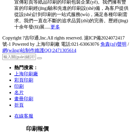
宣傳彩頁等紙品印刷的印刷包裝企業(yè)。我們擁有豐
富的印刷經(jīng)驗和先進的印刷設(shè)備，為客戶提供
從設(shè)計到印刷的一站式服務(wù)，滿足各種印刷需
求。我們一直在不斷的追求品質(zhì)的完善。歷經(jīng)
十余年發(fā)展.....
更多
Copyright ?吉印通,Inc.All rights reserved. 滬ICP備2024072417
號-1 Powered by 上海印刷廠 電話:021-63063076
免責(zé)聲明
/
網(wǎng)站制作維護QQ:2471305614
熱門搜索：
上海印刷廠
彩頁印刷
印刷
名片
畫冊印刷
折頁
在線客服
印刷報價