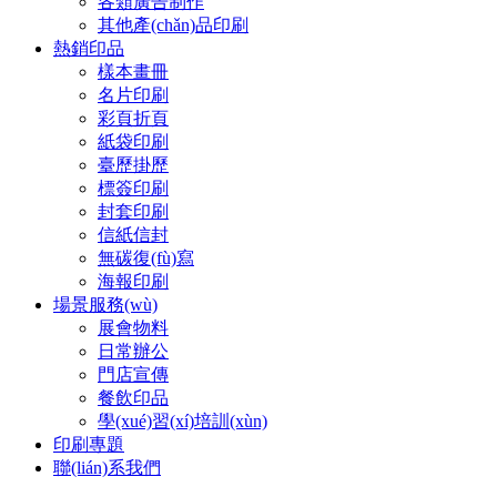
各類廣告制作
其他產(chǎn)品印刷
熱銷印品
樣本畫冊
名片印刷
彩頁折頁
紙袋印刷
臺歷掛歷
標簽印刷
封套印刷
信紙信封
無碳復(fù)寫
海報印刷
場景服務(wù)
展會物料
日常辦公
門店宣傳
餐飲印品
學(xué)習(xí)培訓(xùn)
印刷專題
聯(lián)系我們