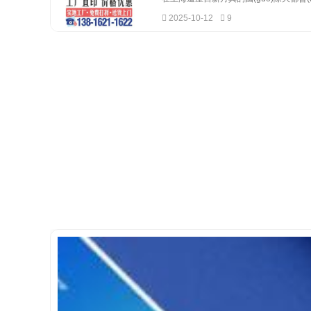
2025-10-12
9