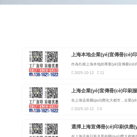
2025-10-12
11
2025-10-12
6