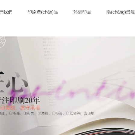
宵虎南在线观看_（已屏蔽）_高清无
)于我們
印刷產(chǎn)品
熱銷印品
場(chǎng)景服